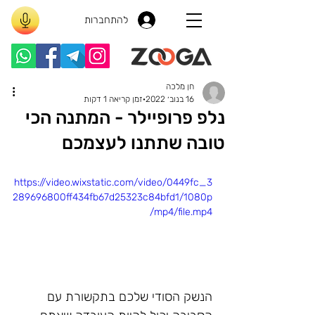
להתחברות
חן מלכה
16 בנוב׳ 2022
זמן קריאה 1 דקות
נלפ פרופיילר - המתנה הכי
טובה שתתנו לעצמכם
https://video.wixstatic.com/video/0449fc_3
289696800ff434fb67d25323c84bfd1/1080p
/mp4/file.mp4
הנשק הסודי שלכם בתקשורת עם 