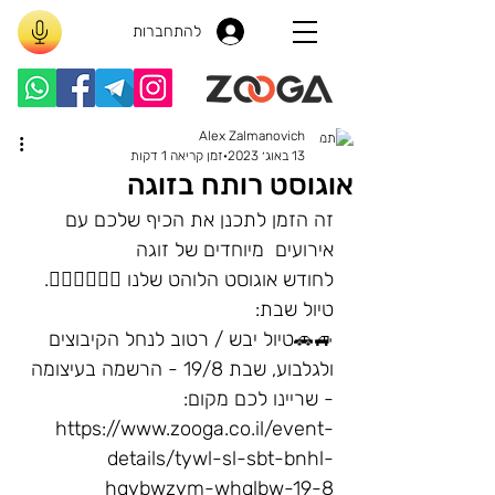
להתחברות
Alex Zalmanovich
13 באוג׳ 2023
זמן קריאה 1 דקות
אוגוסט רותח בזוגה
זה הזמן לתכנן את הכיף שלכם עם 
אירועים  מיוחדים של זוגה 
לחודש אוגוסט הלוהט שלנו 👇🏽👇🏽👇🏽. 
טיול שבת:
🚙🚗טיול יבש / רטוב לנחל הקיבוצים 
ולגלבוע, שבת 19/8 - הרשמה בעיצומה 
- שריינו לכם מקום: 
https://www.zooga.co.il/event-
details/tywl-sl-sbt-bnhl-
hqybwzym-whglbw-19-8