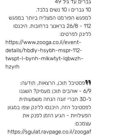
גברים עד גיל 49
10 גברים ו 10 נשים בלבד. 
למפגש הפורמט המצליח ביותר במפגש 
112 - 26/8 בראנצ׳ ברחובות. היכנסו 
ללינק לפרטים:
https://www.zooga.co.il/event-
details/hbdly-hsybh-mspr-112-
twspt-l-bynh-mlkwtyt-lqbwzh-
hzyrh
🎙️🎙️פסטיבל תוכן, הרצאות, תודעה:
6/9 - אוהבים תוכן מעמיק? השגנו 
ל-30 חברי זוגה הנחה משמעותית 
לפסטיבל הזה, היכנסו ללינק וצפו במגוון 
הפעילויות - הגיע הזמן לפנק את 
עצמכם: 
https://sgulat.ravpage.co.il/zoogaf