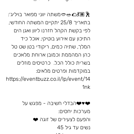
🕺🏽💃🌮🥗🥙משתה יווני מפואר בויליג׳:
בתאריך 25/8 יתקיים המשתה החודשי, 
לפי בקשת הקהל חזרנו ליוון ואגן הים 
התיכון עם אירוע בוטיקי, אוכל כיד 
המלך, שתיה כמים, ריקודי בטן שט טל 
כהן המהממת וכמובן ארוחת מלאכים 
בשרית כולל הכל.  כרטיסים מוזלים 
במוקדמות ופרטים מלאים: 
https://eventbuzz.co.il/lp/event/14
1nk
❤️♥️❤️הבדלי חשיבה - מפגש על 
מערכות יחסים:
והפעם לצעירים של זוגה ❤️
נשים עד גיל 45