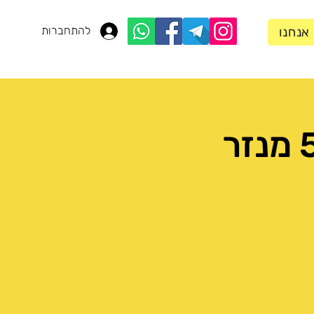
להתחברות
 אנחנו
טיול שטח בג׳יפים - שבת 5/3 מנזר