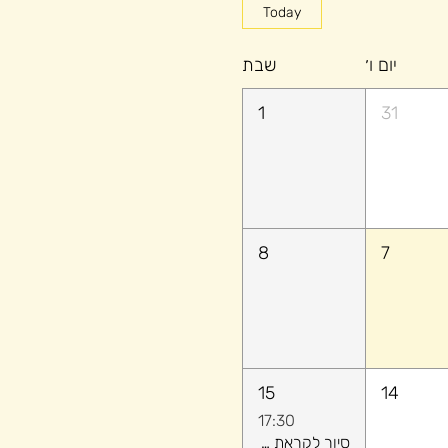
Today
יום ו׳
שבת
1
31
8
7
15
14
17:30
סיור לקראת שקיעה ​- לגלות יחד את הקסם של יפו העתיקה