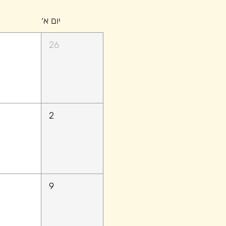
יום א׳
26
2
9