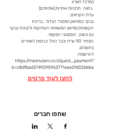
במרכז הארץ.
 נחווה  תרבויות אחרות:(אתיופים) 
עדת הקראים,
נבקר במוזיאון,המסגד הגדול , בריכת 
הקשתות,מוזיאון המשאיות העתיקות ולקינוח נבקר 
גם בשוק  הססגוני המקומי .
המחיר 90 ש״ח וכבר כולל כניסות לאתרים 
בתשלום. 
להרשמה: 
https://meshulam.co.il/quick_payment?
b=c8dfbad3749295963771aee2fd026bba
לחצו לעוד פרטים
שתפו חברים