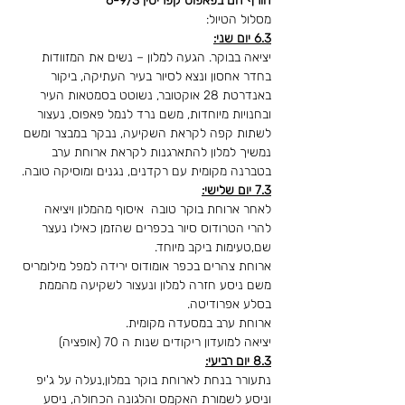
חורף חם בפאפוס קפריסין 6-9/3
מסלול הטיול:

6.3 יום שני:
יציאה בבוקר. הגעה למלון – נשים את המזוודות 
בחדר אחסון ונצא לסיור בעיר העתיקה, ביקור 
באנדרטת 28 אוקטובר, נשוטט בסמטאות העיר 
ובחנויות מיוחדות, משם נרד לנמל פאפוס, נעצור 
לשתות קפה לקראת השקיעה, נבקר במבצר ומשם 
נמשיך למלון להתארגנות לקראת ארוחת ערב 
בטברנה מקומית עם רקדנים, נגנים ומוסיקה טובה.
7.3 יום שלישי:
לאחר ארוחת בוקר טובה  איסוף מהמלון ויציאה 
להרי הטרודוס סיור בכפרים שהזמן כאילו נעצר 
ארוחת צהרים בכפר אומודוס ירידה למפל מילומריס 
משם ניסע חזרה למלון ונעצור לשקיעה מהממת 
יציאה למועדון ריקודים שנות ה 70 (אופציה)
8.3 יום רביעי:
נתעורר בנחת לארוחת בוקר במלון,נעלה על ג'יפ 
וניסע לשמורת האקמס והלגונה הכחולה, ניסע 