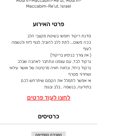
Modi'in-Maccabim-Re'ut, Modi'in-
Maccabim-Re'ut, Israel
פרטי האירוע
סדנת ריקוד חופשי בשיטת מקצבי הלב 
ככה פשוט... לתת ללב להוביל, לגוף לזוז ולנשמה 
לעוף
( אין צורך בניסיון בריקוד)
נרקוד לבד, עם עצמנו ונתחבר לאהבה שבלב
נרקוד ביחד, ונחווה חוויה מרטיטה של אושר עילאי 
ושחרור מטרף
אי אפשר לתמלל את הקסם שיתרחש לכם 
בתודעה, בנשמה , בלב ובגוף.
לחצו לעוד פרטים
כרטיסים
המכירה הסתיימה