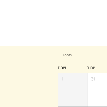
Today
יום ו׳
שבת
1
31