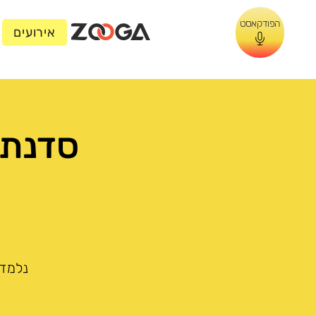
הפודקאסט
אירועים
סדנת ל
נלמד 