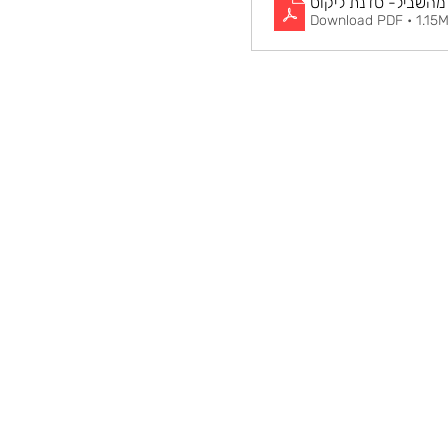
מהשביל- סדנת ליקוט
Download PDF • 1.15