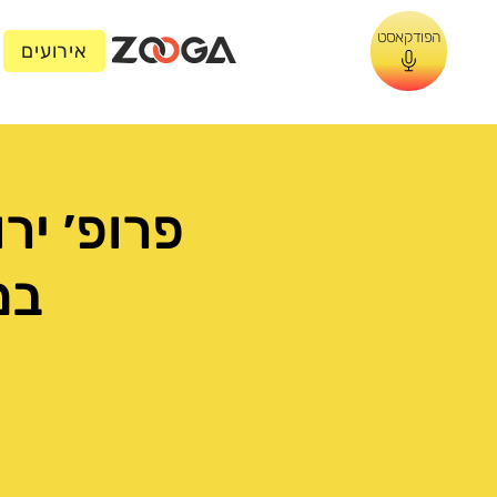
הפודקאסט
אירועים
פרופ׳ יר
במ