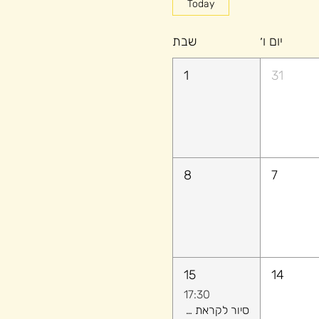
Today
יום ו׳
שבת
1
31
8
7
15
14
17:30
סיור לקראת שקיעה ​- לגלות יחד את הקסם של יפו העתיקה