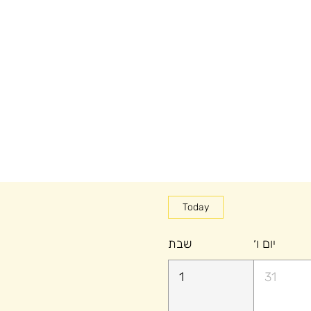
Today
יום ו׳
שבת
1
31