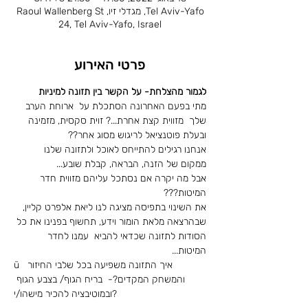
Tel Aviv-Yafo, מגדלי זיו, Raoul Wallenberg St
24, Tel Aviv-Yafo, Israel
פרטי האירוע
לגמור מהצלחת- על הקשר בין תזונה למיניות
מתי בפעם האחרונה הסתכלת על  ארוחת הערב 
שלך  מזווית קצת אחרת...? זוית סקסית, מזמינה 
ובעלת פוטנציאל לריגוש מסוג אחר??
אנחנו רגילים להתייחס לאוכל ולתזונה שלנו 
ממקום של הזנה, הבראה, קבלת שובע...
אבל מה יקרה אם נסתכל עליהם מזווית חדר 
המיטות???
את השינוי בתפיסה מציגה לנו ליאת אלפרט קליין, 
שבהרצאה מלאת הומור וידע, תחשוף בפנינו את כל 
הסודות לתזונה שכדאי להביא  עמנו לחדר 
המיטות...
ü  איך התזונה משפיעה בכל שלבי החיזור 
והמשחק המקדים?-  בריח הגוף/ בצבע הגוף 
ובמוטיבציה להכיר מישהו/י?