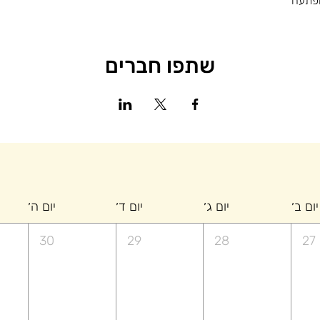
הפתעה 
שתפו חברים
יום ב׳
יום ג׳
יום ד׳
יום ה׳
30
29
28
27