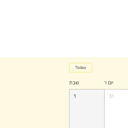
Today
יום ו׳
שבת
1
31