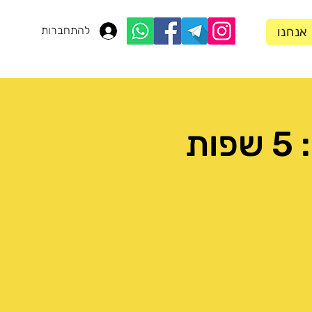
להתחברות
 אנחנו
הרצאה בזום של ד״ר קרן אור חן: 5 שפות