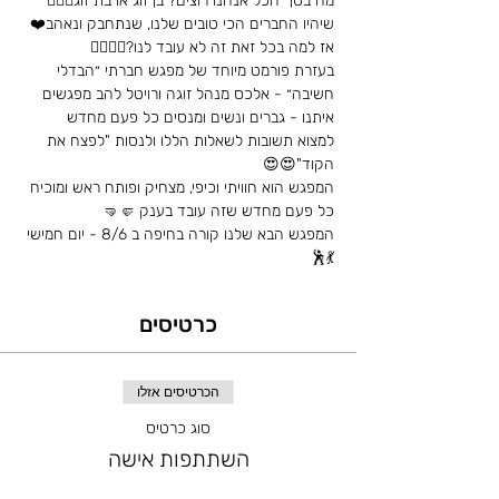
מה בסך הכל אנחנו רוצים? בן זוג או בת זוג👩‍❤️‍👨 
שיהיו החברים הכי טובים שלנו, שנתחבק ונאהב❤️
אז למה בכל זאת זה לא עובד לנו?🤷‍♀️🤷‍♂️
בעזרת פורמט מיוחד של מפגש חברתי ״הבדלי 
חשיבה״ - אלכס מנהל זוגה ורויטל להב מפגשים 
איתנו - גברים ונשים ומנסים כל פעם מחדש 
למצוא תשובות לשאלות הללו ולנסות "לפצח את 
הקוד"😍😍
המפגש הוא חוויתי וכיפי, מצחיק ופותח ראש ומוכיח 
כל פעם מחדש שזה עובד בענק 🤛🤜
המפגש הבא שלנו קורה בחיפה ב 8/6 - יום חמישי 
💃🕺
כרטיסים
הכרטיסים אזלו
סוג כרטיס
השתתפות אישה