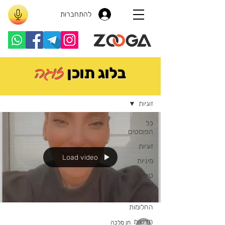
להתחברות
זוגה
בלוג תוכן
בלוג
זוגיות
כל
הפוסטים
זוגיות
Load video
מיניות
טיפים
ומדריכים
עולם
החלומות
חדשות
חן מלכה